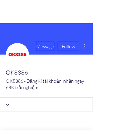
scienceuniverse.org
More actions
Message
Follow
OK8386
OK8386 - Đăng kí tài khoản, nhận ngay
68K trải nghiệm