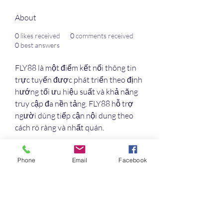
About
0
likes received
0
comments received
0
best answers
FLY88 là một điểm kết nối thông tin 
trực tuyến được phát triển theo định 
hướng tối ưu hiệu suất và khả năng 
truy cập đa nền tảng. FLY88 hỗ trợ 
người dùng tiếp cận nội dung theo 
cách rõ ràng và nhất quán.
Website: 
https://fly88tyt.com/
Phone
Email
Facebook
Phone: 0347182713
Địa chỉ: 199/8 Lê Quang Định, 
Phường 7, Bình Thạnh, Thành phố 