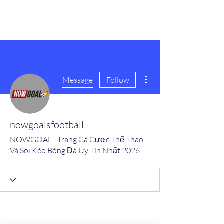
scienceuniverse.org
More actions
Message
Follow
nowgoalsfootball
NOWGOAL - Trang Cá Cược Thể Thao
Và Soi Kèo Bóng Đá Uy Tín Nhất 2026