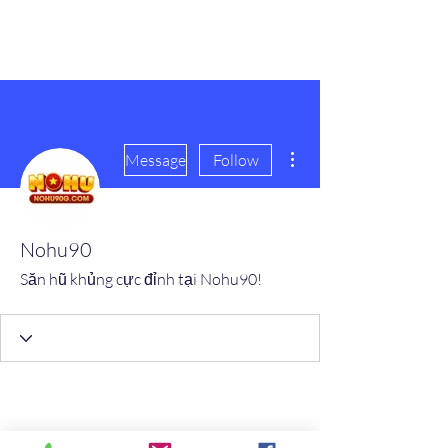
scienceuniverse.org
More actions
Message
Follow
Nohu90
Săn hũ khủng cực đỉnh tại Nohu90!