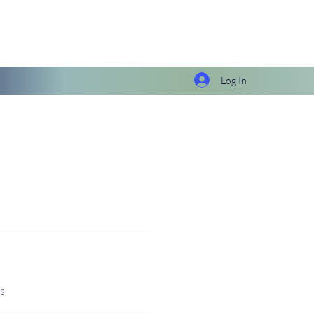
Log In
s