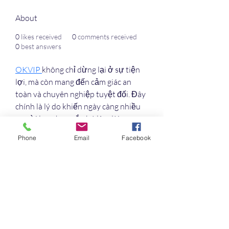
About
0
likes received
0
comments received
0
best answers
OKVIP 
không chỉ dừng lại ở sự tiện 
lợi, mà còn mang đến cảm giác an 
toàn và chuyên nghiệp tuyệt đối. Đây 
chính là lý do khiến ngày càng nhiều 
người lựa chọn gắn bó lâu dài. 
Phone
Email
Facebook
Phone: 0915288915
Địa chỉ: 138/13 Đ. Đồng Nai, Phường 
15, Quận 10, Hồ Chí Minh, Việt Nam
#okvip #okviphouse_dang_nhap 