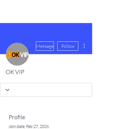
scienceuniverse.org
More actions
Message
Follow
OK VIP
Profile
Join date: Feb 27, 2026