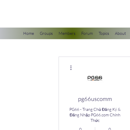
scienceuniverse.org
Home
Groups
Members
Forum
Topics
About
More actions
pg66uscomm
PG66 - Trang Chủ Đăng Ký &
Đăng Nhập PG66.com Chính
Thức
0
0