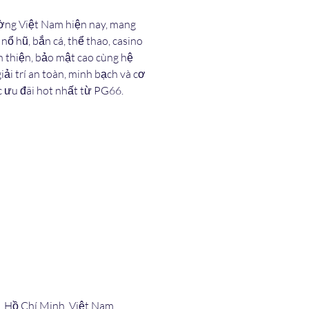
ường Việt Nam hiện nay, mang 
ổ hũ, bắn cá, thể thao, casino 
n thiện, bảo mật cao cùng hệ 
i trí an toàn, minh bạch và cơ 
c ưu đãi hot nhất từ PG66.
, Hồ Chí Minh, Việt Nam