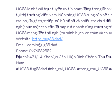
UG88 là nhà cái trực tuyến uy tín hoạt động trong lĩnh v
tại thị trường Việt Nam. Nền tảng UG88 cung cấp hệ sinh 
casino, đá gà trực tiếp, nổ hũ, xổ số và nhiều trò chơi đ
nghệ bảo mật cao, tốc độ nạp rút nhanh cùng chương tr
UG88 mang đến trải nghiệm minh bạch, an toàn và chuy
Website: 
https://ug88.dad/
Email: admin@ug88.dad
Phone: 0976882882
Địa chỉ: 471/1A Kha Vạn Cân, Hiệp Bình Chánh, Thủ Đức
Nam
#UG88 #ug88dad #nha_cai_ UG88  #trang_chu_UG88 
©2024 by scienceuniverse.org