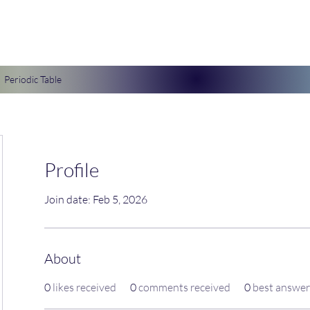
Periodic Table
Profile
Join date: Feb 5, 2026
About
0
likes received
0
comments received
0
best answer