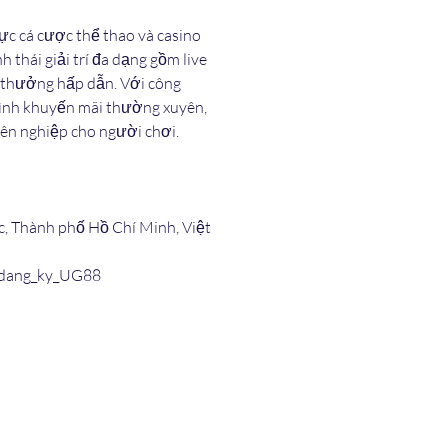
ực cá cược thể thao và casino 
thái giải trí đa dạng gồm live 
ổi thưởng hấp dẫn. Với công 
ình khuyến mãi thường xuyên, 
ên nghiệp cho người chơi.
, Thành phố Hồ Chí Minh, Việt 
#dang_ky_UG88