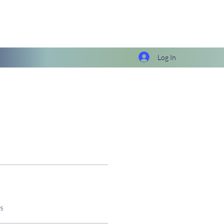
Log In
s