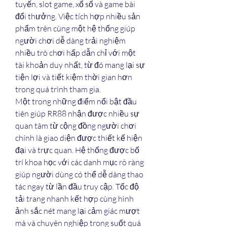
tuyến, slot game, xổ số và game bài 
đổi thưởng. Việc tích hợp nhiều sản 
phẩm trên cùng một hệ thống giúp 
người chơi dễ dàng trải nghiệm 
nhiều trò chơi hấp dẫn chỉ với một 
tài khoản duy nhất, từ đó mang lại sự 
tiện lợi và tiết kiệm thời gian hơn 
trong quá trình tham gia.
Một trong những điểm nổi bật đầu 
tiên giúp RR88 nhận được nhiều sự 
quan tâm từ cộng đồng người chơi 
chính là giao diện được thiết kế hiện 
đại và trực quan. Hệ thống được bố 
trí khoa học với các danh mục rõ ràng 
giúp người dùng có thể dễ dàng thao 
tác ngay từ lần đầu truy cập. Tốc độ 
tải trang nhanh kết hợp cùng hình 
ảnh sắc nét mang lại cảm giác mượt 
mà và chuyên nghiệp trong suốt quá 