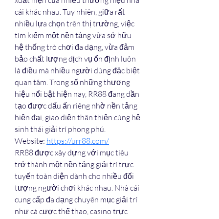
xuất hiện của nhiều thương hiệu nhà 
cái khác nhau. Tuy nhiên, giữa rất 
nhiều lựa chọn trên thị trường, việc 
tìm kiếm một nền tảng vừa sở hữu 
hệ thống trò chơi đa dạng, vừa đảm 
bảo chất lượng dịch vụ ổn định luôn 
là điều mà nhiều người dùng đặc biệt 
quan tâm. Trong số những thương 
hiệu nổi bật hiện nay, RR88 đang dần 
tạo được dấu ấn riêng nhờ nền tảng 
hiện đại, giao diện thân thiện cùng hệ 
sinh thái giải trí phong phú.
Website: 
https://urr88.com/
RR88 được xây dựng với mục tiêu 
trở thành một nền tảng giải trí trực 
tuyến toàn diện dành cho nhiều đối 
tượng người chơi khác nhau. Nhà cái 
cung cấp đa dạng chuyên mục giải trí 
như cá cược thể thao, casino trực 