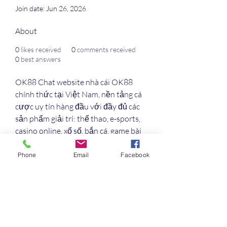
Join date: Jun 26, 2026
About
0
likes received
0
comments received
0
best answers
OK88 Chat website nhà cái OK88 
chính thức tại Việt Nam, nền tảng cá 
cược uy tín hàng đầu với đầy đủ các 
sản phẩm giải trí: thể thao, e-sports, 
casino online, xổ số, bắn cá, game bài 
đổi thưởng… cùng nhiều chương 
trình khuyến mãi hấp dẫn.
Phone
Email
Facebook
Website: 
https://ok88.news/
Phone: 0981726352
Địa chỉ: 321/16 QL13, Hiệp Bình 
Chánh, Hiệp Bình, Hồ Chí Minh, Việt 
Nam