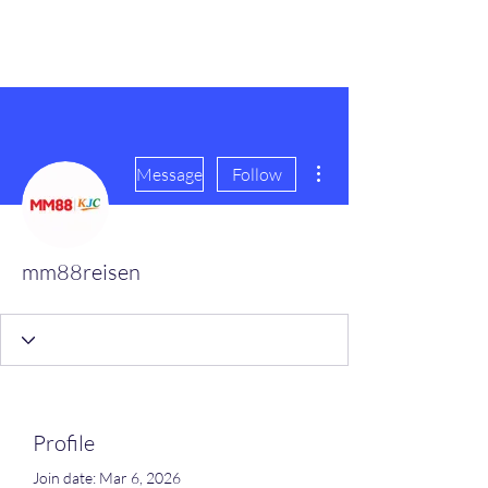
scienceuniverse.org
More actions
Message
Follow
mm88reisen
Profile
Join date: Mar 6, 2026