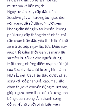
khoảnh khắc bóng lăn một cách 
mượt mà và liền mạch.
Ngay từ lần truy cập đầu tiên, 
Socolive gây ấn tượng bởi giao diện 
gọn gàng, dễ sử dụng. Người xem 
không cần đăng ký tài khoản, không 
phải cung cấp thông tin cá nhân, chỉ 
cần chọn trận đấu yêu thích là có thể 
xem trực tiếp ngay lập tức. Điều này 
giúp tiết kiệm thời gian và mang lại 
sự tiện lợi tối đa cho người dùng.
Một trong những điểm mạnh nổi bật 
của Socolive là chất lượng hình ảnh 
HD sắc nét. Các trận đấu được phát 
sóng với độ phân giải cao, màu sắc 
chân thực và chuyển động mượt mà, 
giúp người xem theo dõi rõ từng pha 
bóng quan trọng. Âm thanh sống 
động kết hợp với bình luận viên 