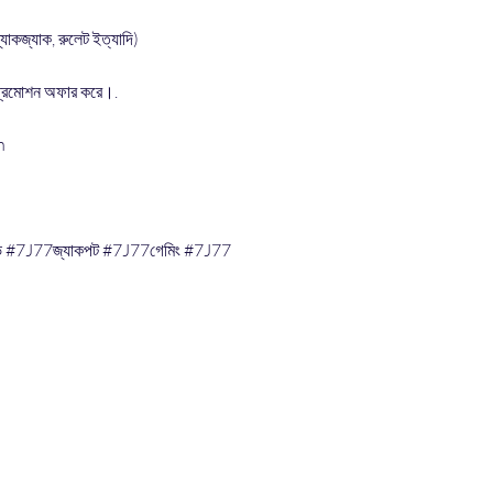
যাকজ্যাক, রুলেট ইত্যাদি) 
 প্রমোশন অফার করে।.
h
 #7J77জ্যাকপট #7J77গেমিং #7J77