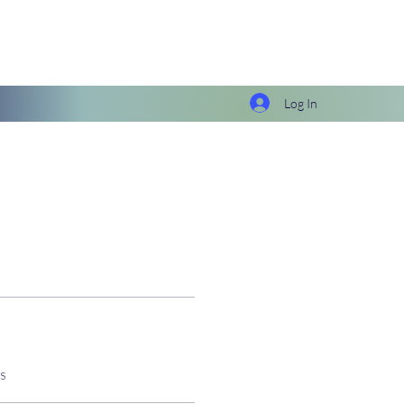
Log In
s