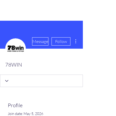
scienceuniverse.org
More actions
Message
Follow
78WIN
Profile
Join date: May 5, 2026