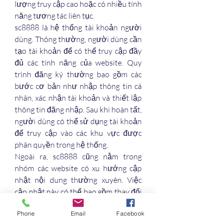
lượng truy cập cao hoặc có nhiều tính 
năng tương tác liên tục.
sc8888 là hệ thống tài khoản người 
dùng. Thông thường, người dùng cần 
tạo tài khoản để có thể truy cập đầy 
đủ các tính năng của website. Quy 
trình đăng ký thường bao gồm các 
bước cơ bản như nhập thông tin cá 
nhân, xác nhận tài khoản và thiết lập 
thông tin đăng nhập. Sau khi hoàn tất, 
người dùng có thể sử dụng tài khoản 
để truy cập vào các khu vực được 
phân quyền trong hệ thống.
Ngoài ra, sc8888 cũng nằm trong 
nhóm các website có xu hướng cập 
nhật nội dung thường xuyên. Việc 
cập nhật này có thể bao gồm thay đổi 
giao diện, bổ sung tính năng mới hoặc 
Phone
Email
Facebook
cải thiện hiệu suất hệ thống. Mục tiêu 