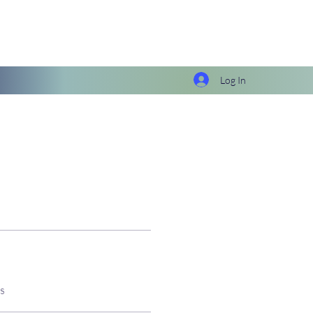
Log In
s