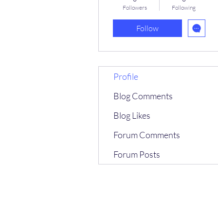
Followers
Following
Follow
Profile
Blog Comments
Blog Likes
Forum Comments
Forum Posts