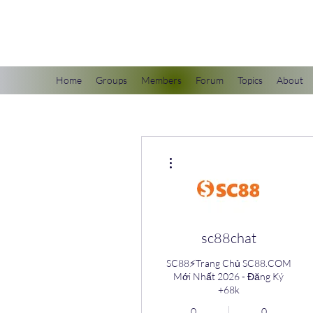
scienceuniverse.org
Home
Groups
Members
Forum
Topics
About
More actions
sc88chat
SC88⚡️Trang Chủ SC88.COM
Mới Nhất 2026 - Đăng Ký
+68k
0
0