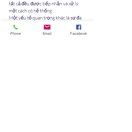
tất cả đều được tiếp nhận và xử lý 
một cách có hệ thống.
Một yếu tố quan trọng khác là sự đa 
dạng trong kênh liên lạc. Người dùng 
có thể tiếp cận hỗ trợ BJ88 thông 
Phone
Email
Facebook
qua nhiều hình thức khác nhau như 
trò chuyện trực tiếp, email hoặc các 
kênh liên hệ được tích hợp sẵn trong 
hệ thống. Sự linh hoạt này giúp 
người dùng dễ dàng lựa chọn 
phương thức phù hợp với mình.
Không chỉ dừng lại ở việc giải quyết 
vấn đề, hỗ trợ BJ88 còn đóng vai trò 
hướng dẫn. Đối với những người 
mới bắt đầu, việc làm quen với nền 
tảng có thể gặp một số khó khăn. Lúc 
này, đội ngũ hỗ trợ sẽ cung cấp thông 
tin chi tiết để giúp người dùng hiểu 
rõ cách sử dụng, từ đó nâng cao trải 