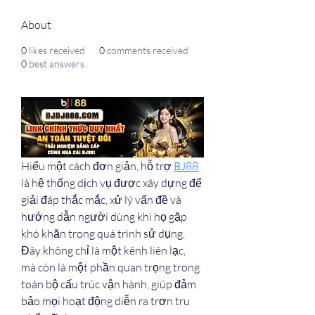
About
0
likes received
0
comments received
0
best answers
Hiểu một cách đơn giản, hỗ trợ 
BJ88
là hệ thống dịch vụ được xây dựng để 
giải đáp thắc mắc, xử lý vấn đề và 
hướng dẫn người dùng khi họ gặp 
khó khăn trong quá trình sử dụng. 
Đây không chỉ là một kênh liên lạc, 
mà còn là một phần quan trọng trong 
toàn bộ cấu trúc vận hành, giúp đảm 
bảo mọi hoạt động diễn ra trơn tru 