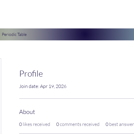
Periodic Table
Profile
Join date: Apr 19, 2026
About
0
likes received
0
comments received
0
best answer