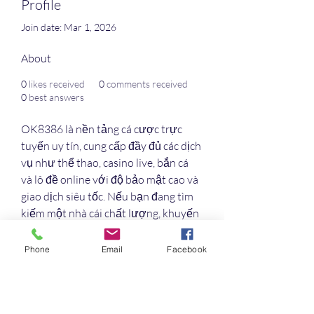
Profile
Join date: Mar 1, 2026
About
0
likes received
0
comments received
0
best answers
OK8386 là nền tảng cá cược trực 
tuyến uy tín, cung cấp đầy đủ các dịch 
vụ như thể thao, casino live, bắn cá 
và lô đề online với độ bảo mật cao và 
giao dịch siêu tốc. Nếu bạn đang tìm 
kiếm một nhà cái chất lượng, khuyến 
mãi hấp dẫn và hỗ trợ khách hàng 
24/7, thì OK8386 chắc chắn là lựa 
Phone
Email
Facebook
chọn hàng đầu không thể bỏ qua.
Website: 
https://ok8386.blue/
Phone: 0915882914