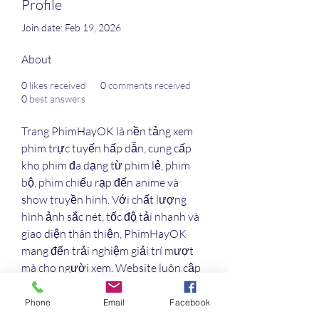
Profile
Join date: Feb 19, 2026
About
0
likes received
0
comments received
0
best answers
Trang PhimHayOK là nền tảng xem 
phim trực tuyến hấp dẫn, cung cấp 
kho phim đa dạng từ phim lẻ, phim 
bộ, phim chiếu rạp đến anime và 
show truyền hình. Với chất lượng 
hình ảnh sắc nét, tốc độ tải nhanh và 
giao diện thân thiện, PhimHayOK 
mang đến trải nghiệm giải trí mượt 
mà cho người xem. Website luôn cập 
nhật những bộ phim mới nhất, hỗ 
trợ phụ đề đầy đủ, giúp bạn dễ dàng 
Phone
Email
Facebook