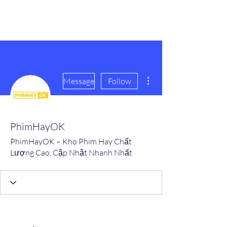
scienceuniverse.org
More actions
Message
Follow
PhimHayOK
PhimHayOK – Kho Phim Hay Chất
Lượng Cao, Cập Nhật Nhanh Nhất