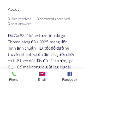
About
0
likes received
0
comments received
0
best answers
Đá Gà 88 là kênh trực tiếp đá gà 
Thomo hàng đầu 2025, mang đến 
hình ảnh chuẩn HD, tốc độ đường 
truyền nhanh và ổn định. Người chơi 
có thể theo dõi đầy đủ các trường gà 
C1 – C5 mà không lo giật lag. Ngoài 
xem trực tiếp, Đá Gà 88 còn cung cấp 
bảng kèo rõ ràng, tỷ lệ cược minh 
Phone
Email
Facebook
bạch để người chơi dễ dàng tham gia.
Thông tin liên hệ
Website: 
https://daga88.forum/
Hotline: 0789689999